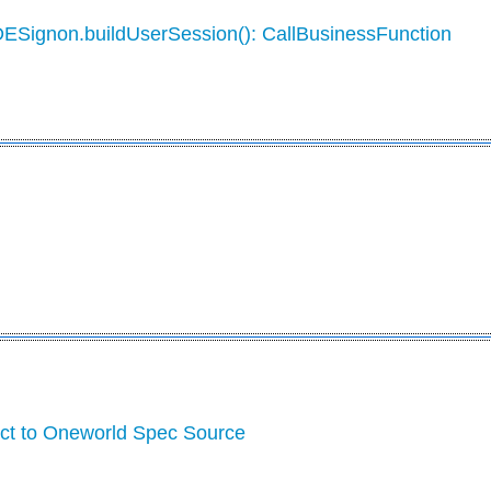
DESignon.buildUserSession(): CallBusinessFunction
ect to Oneworld Spec Source