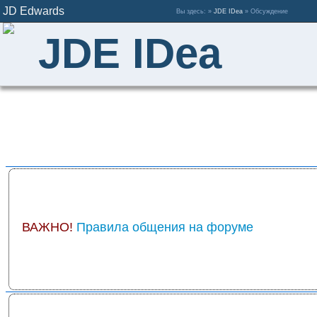
JD Edwards
Вы здесь: »
JDE IDea
» Обсуждение
JDE IDea
ВАЖНО!
Правила общения на форуме