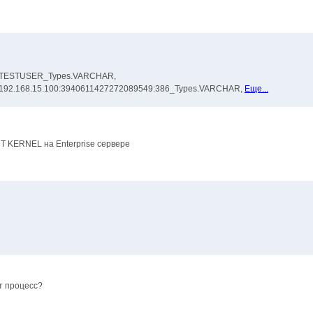
1 : TESTUSER_Types.VARCHAR,
 : 192.168.15.100:3940611427272089549:386_Types.VARCHAR,
Еще...
T KERNEL на Enterprise сервере
т процесс?