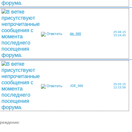
25.08.15
Ответить
jde_666
15:24:45
25.03.15
Ответить
JDE_666
12:15:58
преждение: