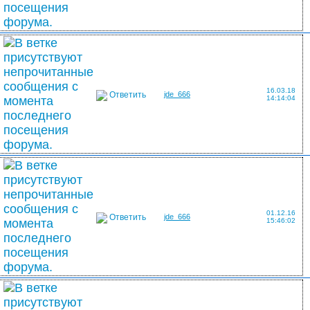
16.03.18
Ответить
jde_666
14:14:04
01.12.16
Ответить
jde_666
15:46:02