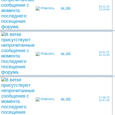
24.12.15
Ответить
jde_666
12:19:04
18.11.15
Ответить
jde_666
12:12:40
17.09.15
Ответить
jde_666
10:57:35