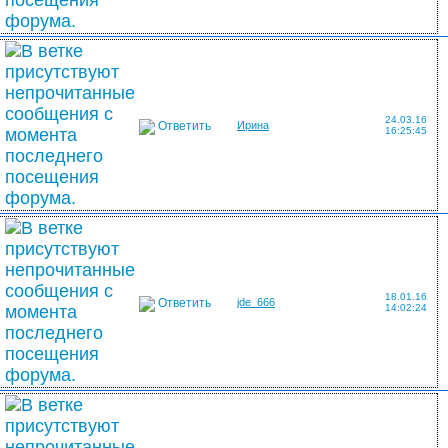
24.03.16
Ответить
Ирина
16:25:45
18.01.16
Ответить
jde_666
14:02:24