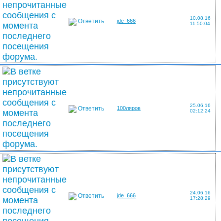
10.08.16
Ответить
jde_666
11:50:04
25.06.16
Ответить
100ляров
02:12:24
24.06.16
Ответить
jde_666
17:28:29