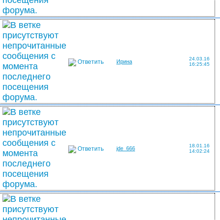
24.03.16
Ответить
Ирина
16:25:45
18.01.16
Ответить
jde_666
14:02:24