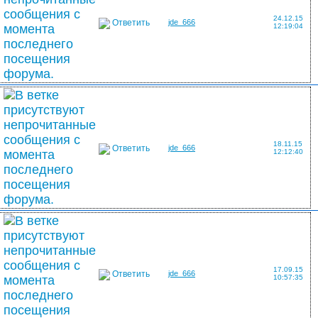
24.12.15
Ответить
jde_666
12:19:04
18.11.15
Ответить
jde_666
12:12:40
17.09.15
Ответить
jde_666
10:57:35