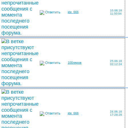
10.08.16
Ответить
jde_666
11:50:04
25.06.16
Ответить
100ляров
02:12:24
24.06.16
Ответить
jde_666
17:28:29