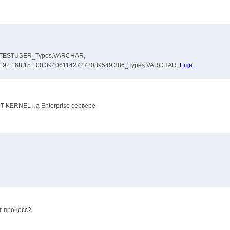
1 : TESTUSER_Types.VARCHAR,
 : 192.168.15.100:3940611427272089549:386_Types.VARCHAR,
Еще...
T KERNEL на Enterprise сервере
т процесс?