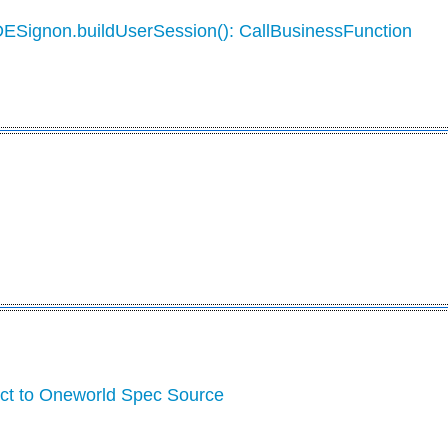
DESignon.buildUserSession(): CallBusinessFunction
ect to Oneworld Spec Source