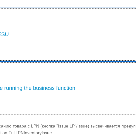
 ESU
e running the business function
анию товара с LPN (кнопка "Issue LP"/Issue) высвечивается преду
ction FullLPNInventoryIssue.