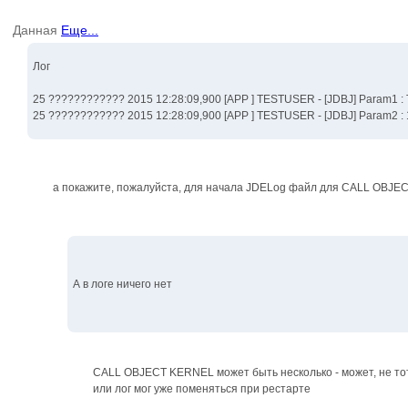
Данная
Еще...
Лог
25 ???????????? 2015 12:28:09,900 [APP ] TESTUSER - [JDBJ] Param
25 ???????????? 2015 12:28:09,900 [APP ] TESTUSER - [JDBJ] Param2
а покажите, пожалуйста, для начала JDELog файл для CALL OBJEC
А в логе ничего нет
CALL OBJECT KERNEL может быть несколько - может, не то
или лог мог уже поменяться при рестарте