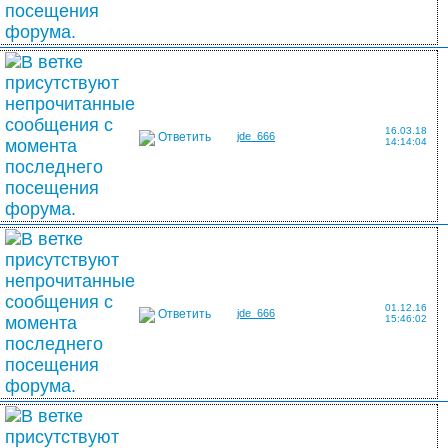
16.03.18
Ответить
jde_666
14:14:04
01.12.16
Ответить
jde_666
15:46:02