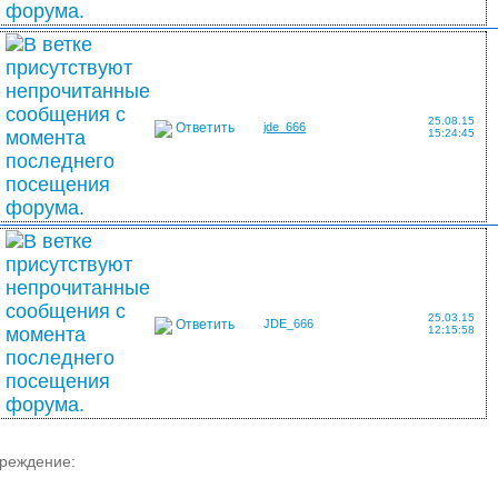
25.08.15
Ответить
jde_666
15:24:45
25.03.15
Ответить
JDE_666
12:15:58
преждение: