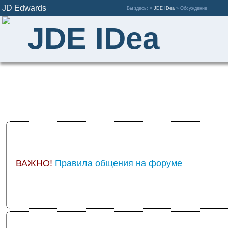
JD Edwards
Вы здесь: »
JDE IDea
» Обсуждение
JDE IDea
ВАЖНО!
Правила общения на форуме