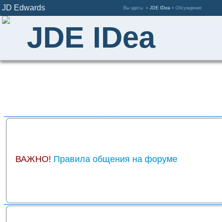
JD Edwards
Вы здесь: »
JDE IDea
» Обсуждение
JDE IDea
ВАЖНО!
Правила общения на форуме