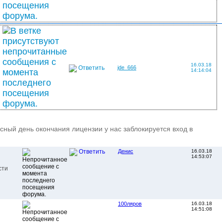
16.03.18
Ответить
jde_666
14:14:04
асный день окончания лицензии у нас заблокируется вход в
Денис
16.03.18
Ответить
14:53:07
сти
100ляров
16.03.18
14:51:08