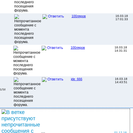
100ляров
16.03.18
Ответить
17:01:33
100ляров
16.03.18
Ответить
14:31:31
jde_666
16.03.18
Ответить
14:43:51
вали
01.12.16