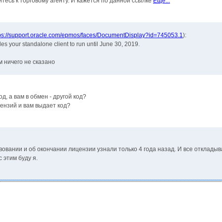
тесь к торговому агенту. И кажется по данной ссылке
Еще...
ps://support.oracle.com/epmos/faces/DocumentDisplay?id=745053.1
):
s your standalone client to run until June 30, 2019.
м ничего не сказано
д, а вам в обмен - другой код?
цензий и вам выдает код?
твовании и об окончании лицензии узнали только 4 года назад. И все отклады
 этим буду я.