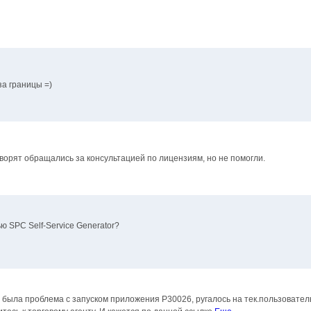
за границы =)
говорят обращались за консультацией по лицензиям, но не помогли.
ю SPC Self-Service Generator?
х была проблема с запуском приложения P30026, ругалось на тек.пользовател