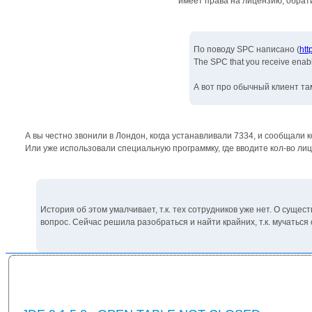
имеет права на лицензию, обрати
По поводу SPC написано (
htt
The SPC that you receive enable
А вот про обычный клиент та
А вы честно звонили в Лондон, когда устанавливали 7334, и сообщали ко
Или уже использовали специальную программку, где вводите кол-во ли
История об этом умалчивает, т.к. тех сотрудников уже нет. О сущес
вопрос. Сейчас решила разобраться и найти крайних, т.к. мучаться с