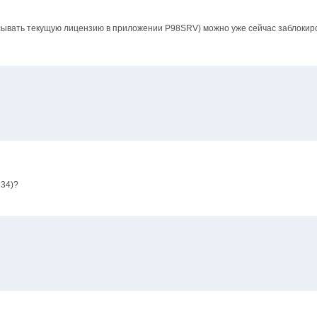
асывать текущую лицензию в приложении P98SRV) можно уже сейчас заблокир
334)?