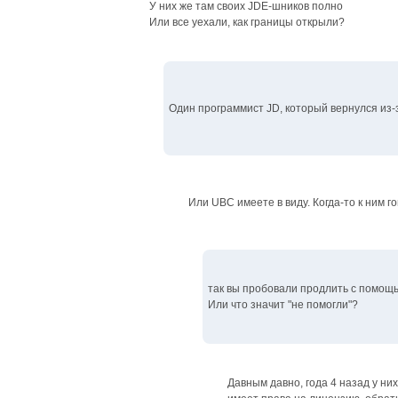
У них же там своих JDE-шников полно
Или все уехали, как границы открыли?
Один программист JD, который вернулся из-
Или UBC имеете в виду. Когда-то к ним 
так вы пробовали продлить с помощь
Или что значит "не помогли"?
Давным давно, года 4 назад у ни