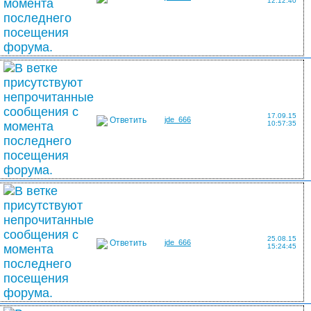
12:12:40
17.09.15
Ответить
jde_666
10:57:35
25.08.15
Ответить
jde_666
15:24:45