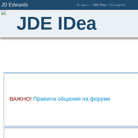
JD Edwards
Вы здесь: »
JDE IDea
» Обсуждение
JDE IDea
ВАЖНО!
Правила общения на форуме