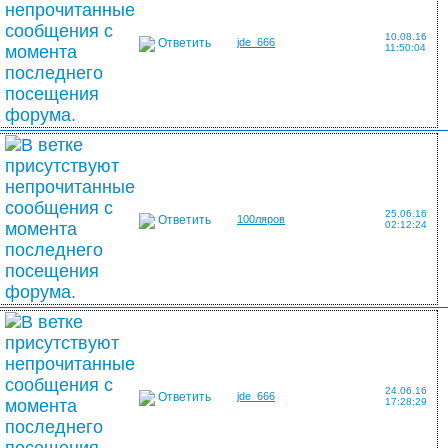
10.08.16
Ответить
jde_666
11:50:04
25.06.16
Ответить
100ляров
02:12:24
24.06.16
Ответить
jde_666
17:28:29