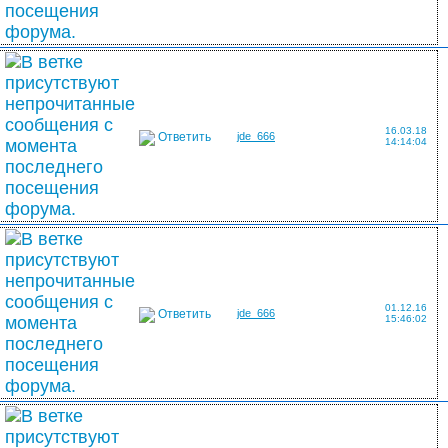
16.03.18
Ответить
jde_666
14:14:04
01.12.16
Ответить
jde_666
15:46:02