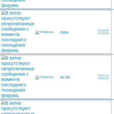
24.03.16
Ответить
Ирина
16:25:45
18.01.16
Ответить
jde_666
14:02:24