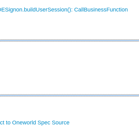
DESignon.buildUserSession(): CallBusinessFunction
ect to Oneworld Spec Source