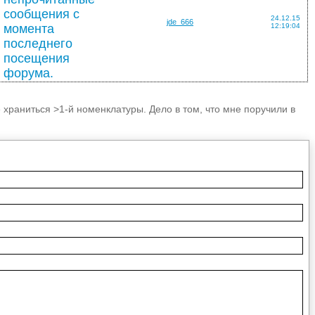
24.12.15
jde_666
12:19:04
е храниться >1-й номенклатуры. Дело в том, что мне поручили в