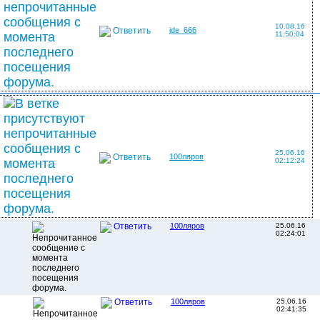
10.08.16
Ответить
jde_666
11:50:04
25.06.16
Ответить
100ляров
02:12:24
100ляров
25.06.16
Ответить
02:24:01
100ляров
25.06.16
Ответить
02:41:35