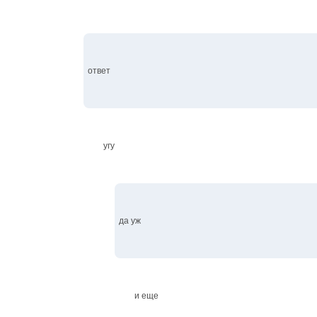
ответ
угу
да уж
и еще