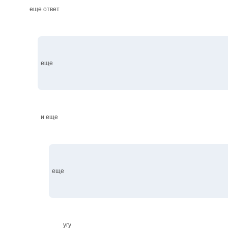
еще ответ
еще
и еще
еще
угу