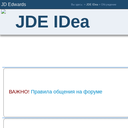
JD Edwards
Вы здесь: »
JDE IDea
» Обсуждение
JDE IDea
ВАЖНО!
Правила общения на форуме