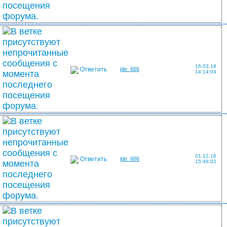
16.03.18
Ответить
jde_666
14:14:04
01.12.16
Ответить
jde_666
15:46:02