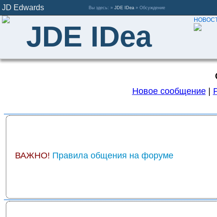
JD Edwards
Вы здесь: »
JDE IDea
» Обсуждение
НОВОСТ
JDE IDea
Новое сообщение
|
ВАЖНО!
Правила общения на форуме